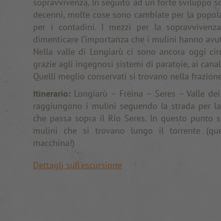
sopravvivenza. In seguito ad un forte sviluppo s
decenni, molte cose sono cambiate per la popola
per i contadini. I mezzi per la sopravviven
dimenticare l‘importanza che i mulini hanno avut
Nella valle di Longiarù ci sono ancora oggi c
grazie agli ingegnosi sistemi di paratoie, ai canal
Quelli meglio conservati si trovano nella frazione
Itinerario:
Longiarù – Frëina – Seres – Valle dei
raggiungono i mulini seguendo la strada per la 
che passa sopra il Rio Seres. In questo punto 
mulini che si trovano lungo il torrente (qu
macchina!)
Dettagli sull'escursione