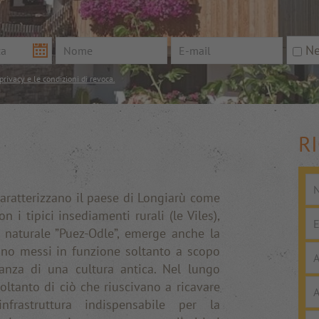
Ne
privacy e le condizioni di revoca.
R
caratterizzano il paese di Longiarù come
i tipici insediamenti rurali (le Viles),
o naturale ”Puez-Odle”, emerge anche la
gono messi in funzione soltanto a scopo
ianza di una cultura antica. Nel lungo
soltanto di ciò che riuscivano a ricavare
nfrastruttura indispensabile per la