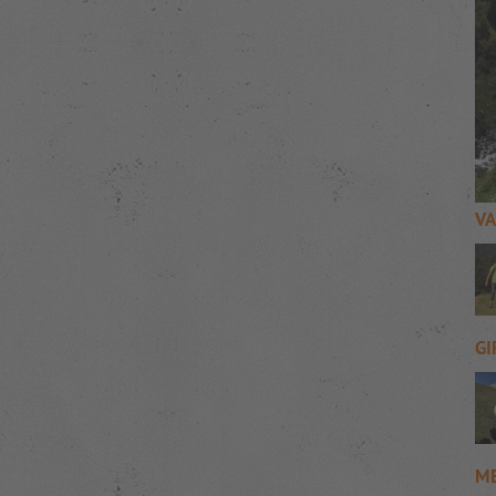
VA
GI
M