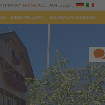
ulperhof.com
Telefono:
0039 0474 523157
ZZI
BIKER WELCOME
VACANZE IN VAL BADIA