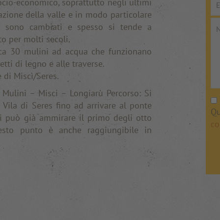
ocio-economico, soprattutto negli ultimi
zione della valle e in modo particolare
za sono cambiati e spesso si tende a
o per molti secoli.
irca 30 mulini ad acqua che funzionano
etti di legno e alle traverse.
 di Miscì/Seres.
 Mulini – Misci – Longiarù Percorso: Si
Vila di Seres fino ad arrivare al ponte
Qu
si può già ammirare il primo degli otto
co
esto punto è anche raggiungibile in