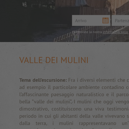
Qui trovate la nostra
informativa sulla 
VALLE DEI MULINI
Tema dell’escursione:
Fra i diversi elementi che 
ad esempio il particolare ambiente contadino con 
l’affascinante paesaggio naturalistico e il parc
bella ”valle dei mulini”. I mulini che oggi ven
dimostrativo, costituiscono una viva testimon
periodo in cui gli abitanti della valle vivevano 
dalla terra, i mulini rappresentavano un’i