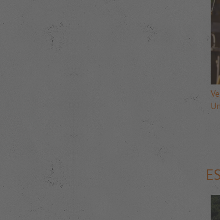
Ve
U
E